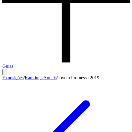
Guias
Exposições
/
Rankings Anuais
/
Jovem Promessa 2019