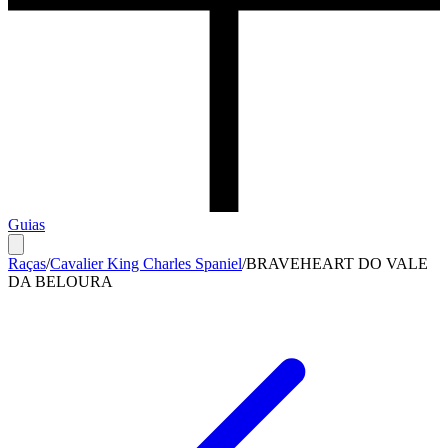
Guias
Raças
/
Cavalier King Charles Spaniel
/
BRAVEHEART DO VALE
DA BELOURA