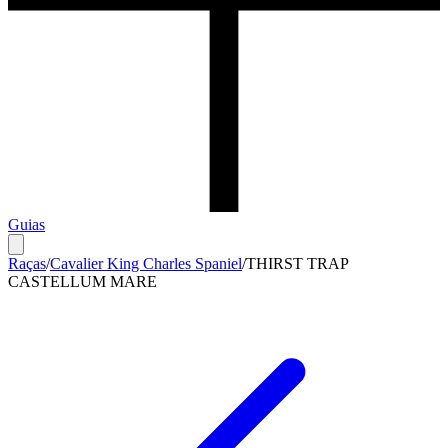
Guias
Raças
/
Cavalier King Charles Spaniel
/
THIRST TRAP
CASTELLUM MARE