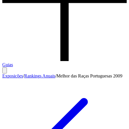
Guias
Exposições
/
Rankings Anuais
/
Melhor das Raças Portuguesas 2009