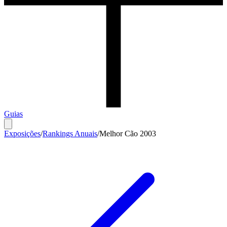
Guias
Exposições
/
Rankings Anuais
/
Melhor Cão 2003