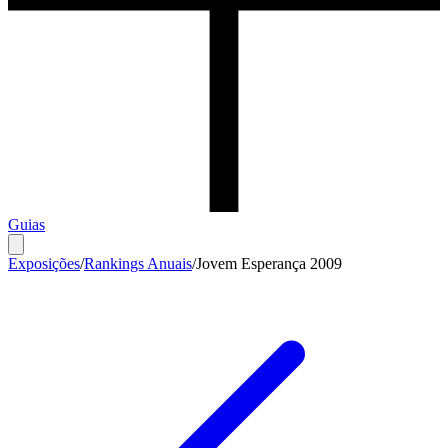
Guias
Exposições
/
Rankings Anuais
/
Jovem Esperança 2009